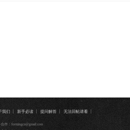
于我们
新手必读
提问解答
无法回帖请看
册帐户
合作：formingcn@gmail.com