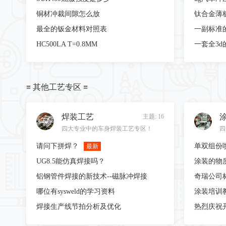
铜材冲裁间隙怎么放
钛合金薄
最全的钣金材料对照表
HC500LA T=0.8MM
一套全3
≡ 其他工艺专区 ≡
焊装工艺
主题: 16
四大专业中的车身焊装工艺专区！
四
请问下拼焊？
最新
UG8.5能仿真焊接吗？
涂装的物
铝钢管件焊接的新技术--磁脉冲焊接
哪位有sysweld的学习资料
涂装培训
焊接生产线节拍分析及优化
热烈庆祝