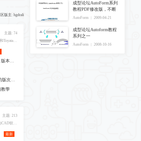
成型论坛AutoForm系列
教程PDF修改版，不断
区版主:
hgdrali
AutoForm
2009-04-21
成型论坛Autoform教程
主题: 74
系列之一
Dynavitsa前身为日本UNiSys和Toyata所合作研发出来专门对汽车钣金模具开发的软件Camasiter，现为CATIA的一个插件
AutoForm
2008-10-16
請問 各位大神 Dynavista V11.6.1 版本，2025授權失效，不知誰可以分享新的LIC 謝謝。
請問各位群友 你使用Dynavista 的版次是幾版？
後續教學
主题: 213
SOLIDWORKS是一款著名的CAD软件！
最新