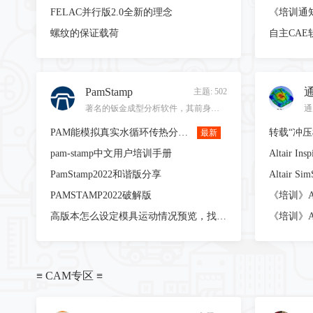
FELAC并行版2.0全新的理念
《培训通知
螺纹的保证载荷
PamStamp
主题: 502
著名的钣金成型分析软件，其前身为著名的OPTRIS！
PAM能模拟真实水循环传热分析吗
转载“冲
最新
pam-stamp中文用户培训手册
PamStamp2022和谐版分享
PAMSTAMP2022破解版
高版本怎么设定模具运动情况预览，找不到Add to animation
≡ CAM专区 ≡