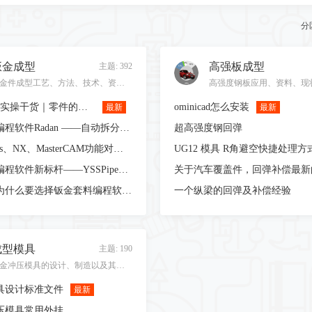
分
钣金成型
高强板成型
主题: 392
钣金件成型工艺、方法、技术、资料等相关内容！
Radan套料实操干货｜零件的三种套料模式，新手也能省料又高效
ominicad怎么安装
最新
最新
钣金离线编程软件Radan ——自动拆分CAD多个零件图纸
超高强度钢回弹
CAMWorks、NX、MasterCAM功能对比分析
UG12 模具 R角避空快捷处理方
智能弯管编程软件新标杆——YSSPipeBend
终端客户为什么要选择钣金套料编程软件Radan的分析报告
一个纵梁的回弹及补偿经验
成型模具
主题: 190
钣金冲压模具的设计、制造以及其他相关内容！
具设计标准文件
最新
冲压模具常用外挂