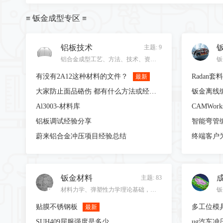
≡ 钣金成型专区 ≡
铝板技术
主题: 9
铝合金成型工艺、方法、技术、资料等相关内容！
有没有2A12这种材料的文件？
最新
大家防止面品硌伤 都有什么方法或经验呢
Al3003-材料库
铝板调试经验分享
蔚来铝合金冲压项目经验总结
钣金材料
主题: 83
材料力学、弹塑性力学理论基础，铝板、激光拼焊板等前沿技术的特点、资料以及其他相关内容！
贴膜不锈钢板
多工位模
最新
SUH409屈服强度是多少
ug汽车