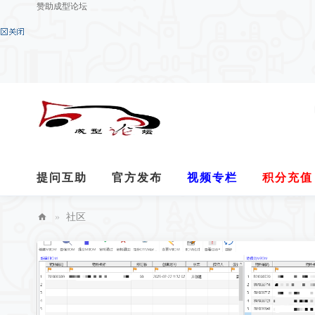
赞助成型论坛
提问互助
官方发布
视频专栏
积分充值
R7汉化
无法回帖请看
分享
关于我们
»
社区
成
型
论
坛