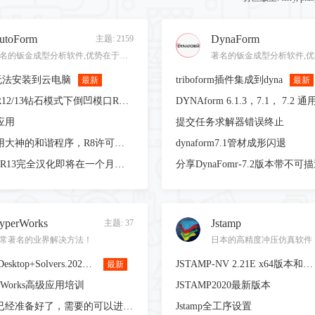
utoForm
DynaForm
主题: 2159
著名的钣金成型分析软件,优势在于其独有的diedesign以及incremental模块！
rm无法安装到云电脑
triboform插件集成到dyna
最新
最新
AutoformR12/13钻石模式下倒凹模口R角后操作锁定
DYNAform 6.1.3，7.1， 7.2 
应用
提交任务求解器错误终止
求助！使用大神的和谐程序，R8许可证报错
dynaform7.1管材成形闪退
AutoForm R13完全汉化即将在一个月内全网免费分享敬请期待
分享DynaFomr-7.2版本带不可
yperWorks
Jstamp
主题: 37
常著名的业界解决方法！
Altair.HWDesktop+Solvers.2022.3.0
JSTAMP-NV 2.21E x64版本和谐版
最新
rWorks高级应用培训
JSTAMP2020最新版本
仿真案例已经准备好了，需要的可以进来看看
Jstamp全工序设置