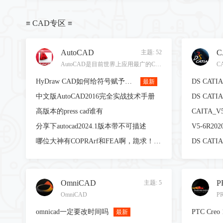
≡ CAD专区 ≡
AutoCAD
C
主题: 52
AutoCAD是目前世界上应用最广的CAD软件之一
HyDraw CAD如何给符号赋予设备信息
DS CATIA
最新
中文版AutoCAD2016完全实战技术手册
高版本的press cad谁有
CAITA_
分享下autocad2024.1版本带不可描述
哪位大神有COPRArf和FEA啊，跪求！！！
OmniCAD
P
主题: 5
OmniCAD
P
omnicad一定要改时间吗
PTC Creo 
最新