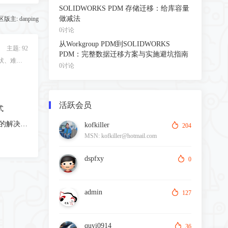
SOLIDWORKS PDM 存储迁移：给库容量
做减法
区版主:
danping
0讨论
从Workgroup PDM到SOLIDWORKS
主题: 92
PDM：完整数据迁移方案与实施避坑指南
高强度钢板应用、资料、现状、难点、成型特点、回弹、回弹补偿以及其他相关内容！
0讨论
活跃会员
式
关于汽车覆盖件，回弹补偿最新的解决方案
kofkiller
204
MSN: kofkiller@hotmail.com
qq: 81257340
dspfxy
0
admin
127
quyi0914
36