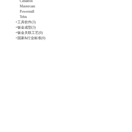
Cimatron
Mastercam
Powermill
Tebis
+
工具软件
(3)
+
钣金成型
(3)
+
钣金关联工艺
(0)
+
国家&行业标准
(0)