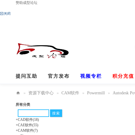
赞助成型论坛
提问互助
官方发布
视频专栏
积分充值
R7汉化
无法回帖请看
分享
关于我们
»
资源下载中心
»
CAM软件
»
Powermill
»
Autodesk Po
成
所有分类
型
论
+
CAD软件
(18)
+
CAE软件
(55)
坛
+
CAM软件
(7)