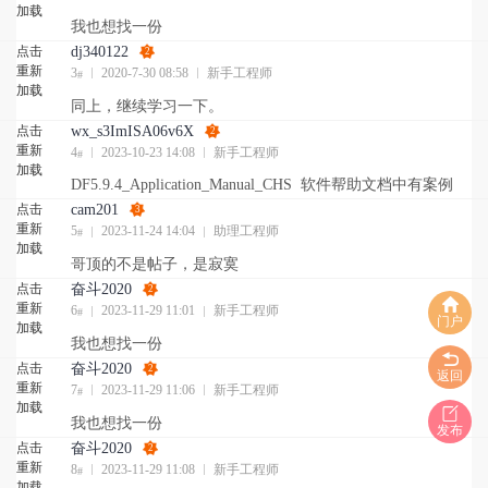
加载
我也想找一份
点击
dj340122
2
重新
3
2020-7-30 08:58
新手工程师
#
加载
同上，继续学习一下。
点击
wx_s3ImISA06v6X
2
重新
4
2023-10-23 14:08
新手工程师
#
加载
DF5.9.4_Application_Manual_CHS 软件帮助文档中有案例
点击
cam201
3
重新
5
2023-11-24 14:04
助理工程师
#
加载
哥顶的不是帖子，是寂寞
点击
奋斗2020
2
重新
6
2023-11-29 11:01
新手工程师
#
门户
加载
我也想找一份
点击
奋斗2020
2
返回
重新
7
2023-11-29 11:06
新手工程师
#
加载
我也想找一份
发布
点击
奋斗2020
2
重新
8
2023-11-29 11:08
新手工程师
#
加载