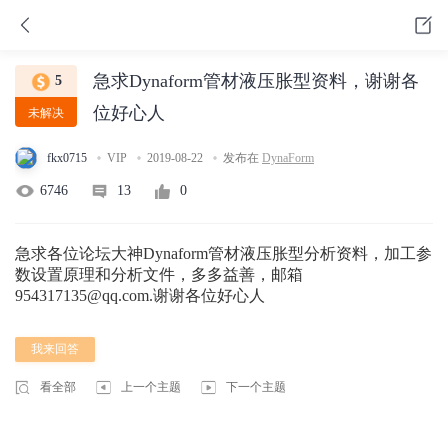
急求Dynaform管材液压胀型资料，谢谢各
5
位好心人
未解决
fkx0715
VIP
2019-08-22
发布在
DynaForm
6746
13
0
急求各位论坛大神Dynaform管材液压胀型分析资料，加工参
数设置原理和分析文件，多多益善，邮箱
954317135@qq.com
.谢谢各位好心人
我来回答
看全部
上一个主题
下一个主题