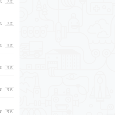
复
预览
复
预览
复
预览
复
预览
复
预览
复
预览