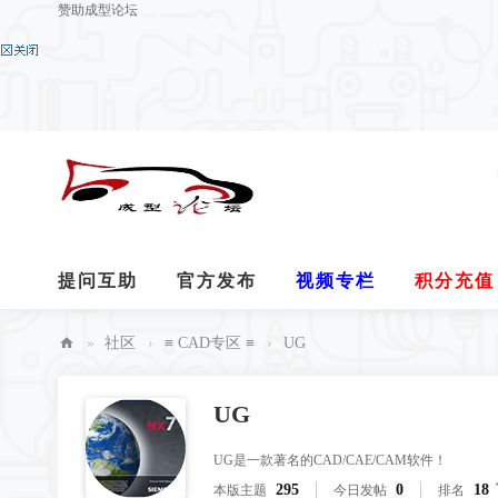
赞助成型论坛
提问互助
官方发布
视频专栏
积分充值
R7汉化
无法回帖请看
分享
关于我们
»
社区
›
≡ CAD专区 ≡
›
UG
成
型
UG
论
UG是一款著名的CAD/CAE/CAM软件！
坛
295
0
18
本版主题
今日发帖
排名