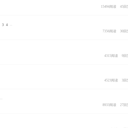
15494阅读
45回
...
3
4
7356阅读
30回
4315阅读
9回
4523阅读
3回
...
8933阅读
27回