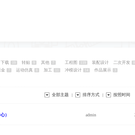
下载
转贴
其他
工程图
装配设计
二次开发
19
9
7
119
8
钣金
运动仿真
加工
冲模设计
作品展示
7
8
11
14
3
全部主题
排序方式
按照时间
|
|
中心）
admin