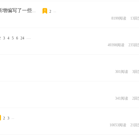
UG外挂插件集（收集与整理了常用功能，并新增编写了一些新功能命令，后期将不断完善）
...
2
8199阅读
13回
...
..
2
3
4
5
6
24
49398阅读
235回
301阅读
3回
341阅读
2回
...
2
3
10053阅读
21回