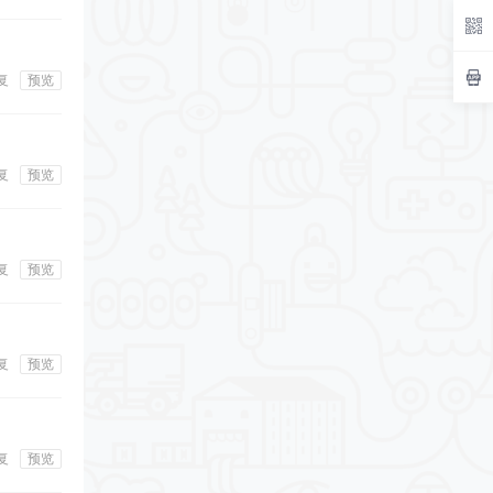
复
预览
复
预览
复
预览
复
预览
复
预览