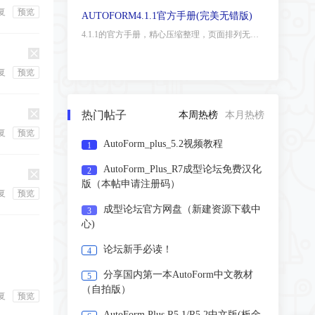
复
预览
AUTOFORM4.1.1官方手册(完美无错版)
4.1.1的官方手册，精心压缩整理，页面排列无错。 **** 本内容被作者隐藏 ****
复
预览
AutoForm_plus_5.2视频教程
链接：https://pan.baidu.com/s/1iu_E92OUJjGpnS7joJxGMg 提取码：asxo 复制这段内
热门帖子
本周热榜
本月热榜
AutoForm_Plus_R7成型论坛免费汉化版
复
预览
（本帖申请注册码）
AutoForm_plus_5.2视频教程
1
让大家久等了，AutoForm_Plus_R7成型论坛汉化版正式发布！ 再次提示~~发现有的论坛网
AutoForm_Plus_R7成型论坛免费汉化
2
版（本帖申请注册码）
成型论坛官方网盘（新建资源下载中心)
复
预览
论坛增开资源下载中心，官方网盘资源全部移至资源下载中心，请大家移步下载分！
成型论坛官方网盘（新建资源下载中
3
心)
论坛新手必读！
论坛新手必读！
4
欢迎您加入到成型论坛这个大家庭中，如果您是第一次到访的话，请抽一点点时间
分享国内第一本AutoForm中文教材
5
（自拍版）
复
预览
AutoForm Plus R5.1/R5.2中文版(板金