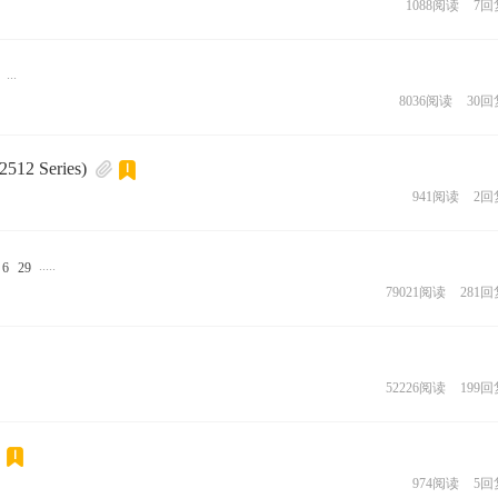
1088阅读
7回
...
8036阅读
30回
512 Series)
941阅读
2回
...
..
6
29
79021阅读
281回
52226阅读
199回
974阅读
5回