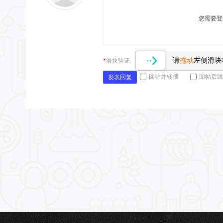
您需要登
请
拖动
左侧滑块
*
滑块验证:
回帖并转播
回帖后跳
发表回复