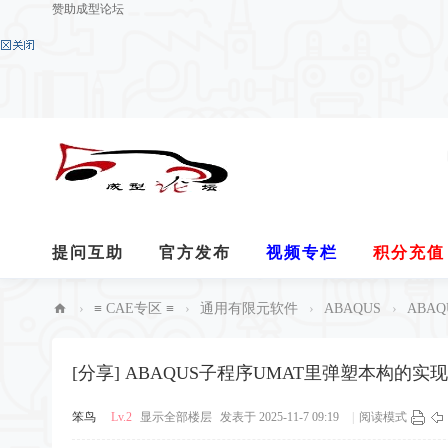
赞助成型论坛
提问互助
官方发布
视频专栏
积分充值
R7汉化
无法回帖请看
分享
关于我们
›
≡ CAE专区 ≡
›
通用有限元软件
›
ABAQUS
›
ABA
成
型
[分享]
ABAQUS子程序UMAT里弹塑本构的实现
论
笨鸟
Lv.2
显示全部楼层
发表于 2025-11-7 09:19
|
阅读模式
坛