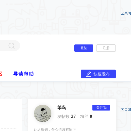
登陆
注册
区
导读帮助
快速发布
笨鸟
关注Ta
27
0
发帖数
粉丝
此人很懒，什么也没有留下